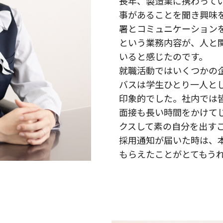
長年、製造業に携わって
事があることを聞き興味
署とコミュニケーション
という業務内容が、人と
いると感じたのです。
就職活動ではいくつかの
バスは学生ひとり一人と
印象的でした。社内では
面接も長い時間をかけて
クスして素の自分を出す
採用通知が届いた時は、
もらえたことがとてもう