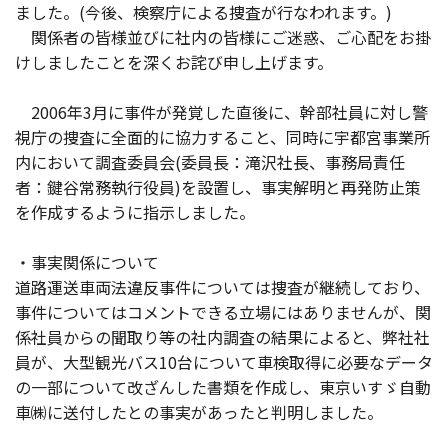
ました。(今後、検察庁による捜査が行なわれます。)
関係者の皆様並びに社内の皆様にご迷惑、ご心配をお掛
けしましたことを深くお詫び申し上げます。
2006年3月に事件が発覚した直後に、幹部社員に対し警
視庁の捜査に全面的に協力すること、同時に宇都宮事業所
内において調査委員会(委員長：滝沢社長、事務局責任
者：鍵谷常務執行役員)を設置し、事実解明と再発防止策
を作成するように指示しました。
・事実関係について
道路運送車両法違反事件については捜査が継続しており、
事件についてはコメントできる立場にはありませんが、関
係社員からの聞取り等の社内調査の結果によると、弊社社
員が、大型観光バス10台について車検取得に必要なデータ
の一部について改ざんした書類を作成し、東京いすゞ自動
車㈱に送付したとの事実があったと判明しました。